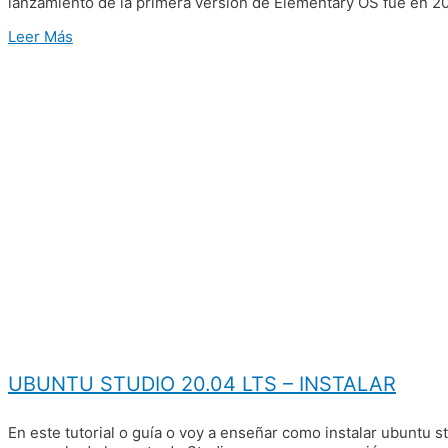
lanzamiento de la primera versión de Elementary OS fue en 2011
Leer Más
UBUNTU STUDIO 20.04 LTS – INSTALAR
En este tutorial o guía o voy a enseñar como instalar ubuntu s