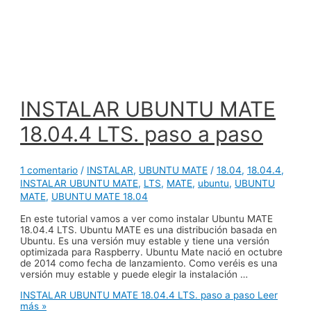
INSTALAR UBUNTU MATE
18.04.4 LTS. paso a paso
1 comentario
/
INSTALAR
,
UBUNTU MATE
/
18.04
,
18.04.4
,
INSTALAR UBUNTU MATE
,
LTS
,
MATE
,
ubuntu
,
UBUNTU
MATE
,
UBUNTU MATE 18.04
En este tutorial vamos a ver como instalar Ubuntu MATE
18.04.4 LTS. Ubuntu MATE es una distribución basada en
Ubuntu. Es una versión muy estable y tiene una versión
optimizada para Raspberry. Ubuntu Mate nació en octubre
de 2014 como fecha de lanzamiento. Como veréis es una
versión muy estable y puede elegir la instalación …
INSTALAR UBUNTU MATE 18.04.4 LTS. paso a paso
Leer
más »