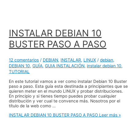
INSTALAR DEBIAN 10
BUSTER PASO A PASO
12 comentarios
/
DEBIAN
,
INSTALAR
,
LINUX
/
debian
,
DEBIAN 10
,
GUÍA
,
GUIA INSTALACIÓN
,
instalar debian 10
,
TUTORIAL
En este tutorial vamos a ver como instalar Debian 10 Buster
paso a paso. Esta guía esta destinada a principiantes que se
quieren meter en el mundo LINUX y probar distribuciones.
En principio y si tienes tiempo puedes probar cualquier
distribución y ver cual te convence más. Nosotros por el
título de la web como …
INSTALAR DEBIAN 10 BUSTER PASO A PASO
Leer más »