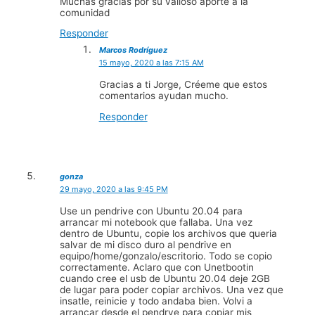
Muchas gracias por su valioso aporte a la
comunidad
Responder
Marcos Rodríguez
15 mayo, 2020 a las 7:15 AM
Gracias a ti Jorge, Créeme que estos
comentarios ayudan mucho.
Responder
gonza
29 mayo, 2020 a las 9:45 PM
Use un pendrive con Ubuntu 20.04 para
arrancar mi notebook que fallaba. Una vez
dentro de Ubuntu, copie los archivos que queria
salvar de mi disco duro al pendrive en
equipo/home/gonzalo/escritorio. Todo se copio
correctamente. Aclaro que con Unetbootin
cuando cree el usb de Ubuntu 20.04 deje 2GB
de lugar para poder copiar archivos. Una vez que
insatle, reinicie y todo andaba bien. Volvi a
arrancar desde el pendrve para copiar mis