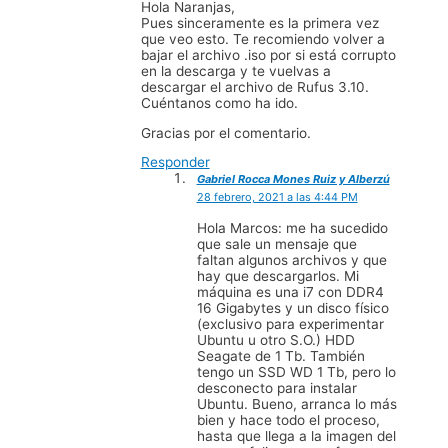
Hola Naranjas,
Pues sinceramente es la primera vez
que veo esto. Te recomiendo volver a
bajar el archivo .iso por si está corrupto
en la descarga y te vuelvas a
descargar el archivo de Rufus 3.10.
Cuéntanos como ha ido.
Gracias por el comentario.
Responder
Gabriel Rocca Mones Ruiz y Alberzú
28 febrero, 2021 a las 4:44 PM
Hola Marcos: me ha sucedido
que sale un mensaje que
faltan algunos archivos y que
hay que descargarlos. Mi
máquina es una i7 con DDR4
16 Gigabytes y un disco físico
(exclusivo para experimentar
Ubuntu u otro S.O.) HDD
Seagate de 1 Tb. También
tengo un SSD WD 1 Tb, pero lo
desconecto para instalar
Ubuntu. Bueno, arranca lo más
bien y hace todo el proceso,
hasta que llega a la imagen del